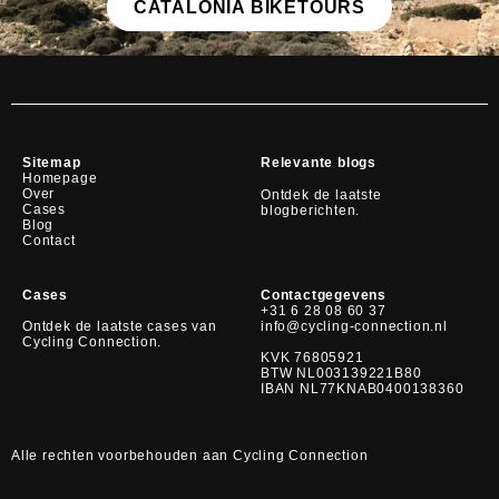
CATALONIA BIKETOURS
Sitemap
Relevante blogs
Homepage
Over
Ontdek de laatste
Cases
blogberichten.
Blog
Contact
Cases
Contactgegevens
+31 6 28 08 60 37
info@cycling-connection.nl
Ontdek de laatste cases van
Cycling Connection.
KVK 76805921
BTW NL
003139221
B80
IBAN NL77KNAB0400138360
Alle rechten voorbehouden aan Cycling Connection